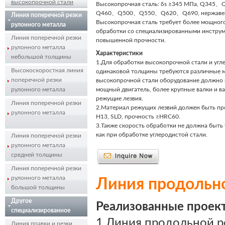
высокопрочной стали
Высокопрочная сталь: δs ≥345 МПа, Q34
Q460、Q500、Q550、Q620、Q690, нержавею
Линия поперечной резки
Высокопрочная сталь требует более мощног
рулонного металла
обработки со специализированными инстру
Линия поперечной резки
повышенной прочности.
рулонного металла
Характеристики
небольшой толщины
1.Для обработки высокопрочной стали и угл
Высокоскоростная линия
одинаковой толщины требуются различные 
поперечной резки
высокопрочной стали оборудование должно 
рулонного металла
мощный двигатель, более крупные валки и ва
режущие лезвия.
Линия поперечной резки
2.Материал режущих лезвий должен быть про
рулонного металла
H13, SLD, прочность ≥HRC60.
3.Также скорость обработки не должна быть 
как при обработке углеродистой стали.
Линия поперечной резки
рулонного металла
средней толщины
Линия поперечной резки
рулонного металла
Линия продольно
большой толщины
Другое
Реализованные проек
специализированное
оборудование
1.Линия продольной р
Линия правки и резки