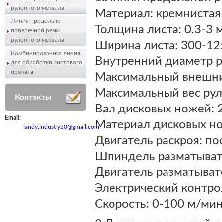
рулонного металла
Материал: кремнистая
Линия продольно-
Толщина листа: 0.3-3 
поперечной резки
рулонного металла
Ширина листа: 300-12
Комбинированная линия
Внутренний диаметр р
для обработки листового
проката
Максимальный внешни
Максимальный вес рул
Контакты
Вал дисковых ножей: 
Email:
Материал дисковых но
landy.industry20@gmail.com
Двигатель раскроя: по
Шпиндель разматывате
Двигатель разматыват
Электрический контро
Скорость: 0-100 м/ми