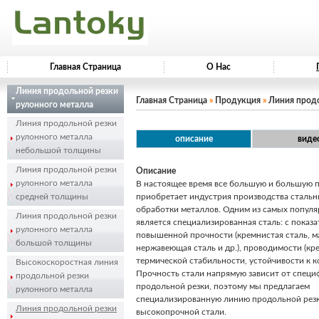
Главная Страница
О Нас
Линия продольной резки
Главная Страница
»
Продукция
»
Линия продо
рулонного металла
Линия продольной резки
рулонного металла
описание
виде
небольшой толщины
Линия продольной резки
Описание
рулонного металла
В настоящее время все большую и большую 
средней толщины
приобретает индустрия производства стальн
обработки металлов. Одним из самых попул
Линия продольной резки
является специализированная сталь: с показ
рулонного металла
повышенной прочности (кремнистая сталь, ма
большой толщины
нержавеющая сталь и др.), проводимости (кре
термической стабильности, устойчивости к к
Высокоскоростная линия
Прочность стали напрямую зависит от спец
продольной резки
продольной резки, поэтому мы предлагаем
рулонного металла
специализированную линию продольной резк
Линия продольной резки
высокопрочной стали.