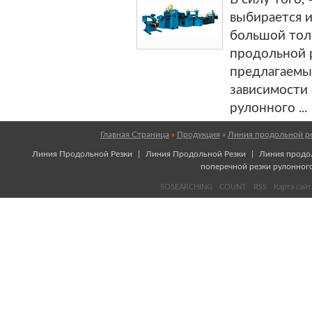
выбирается 
большой тол
продольной 
предлагаемы
зависимости
рулонного ...
Главная Страница
»
Продукция
»
Линия продольной ре
Линия Продольной Резки
|
Линия Продольной Резки
|
Линия продол
поперечной резки рулонно
SOSEARCHING
COUNT
RSS
Карта сайт